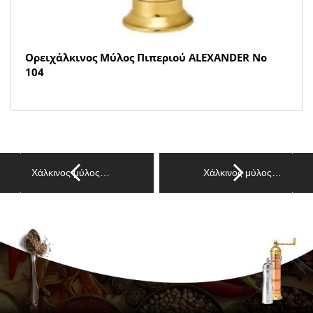
Ορειχάλκινος Μύλος Πιπεριού ALEXANDER Νο
104
Χάλκινος μύλος…
Xάλκινος μύλος…