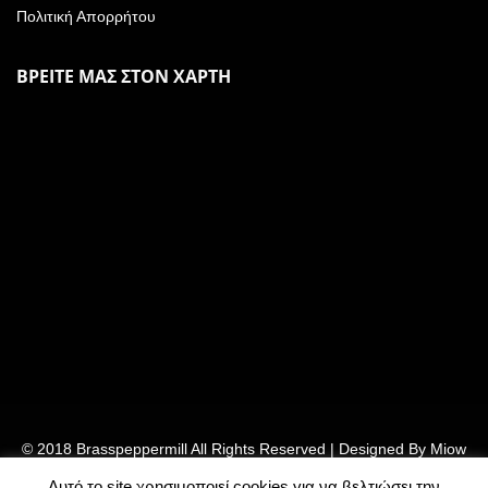
Πολιτική Απορρήτου
ΒΡΕΙΤΕ ΜΑΣ ΣΤΟΝ ΧΑΡΤΗ
© 2018 Brasspeppermill All Rights Reserved | Designed By
Miow
– Ebm Team
Αυτό το site χρησιμοποιεί cookies για να βελτιώσει την