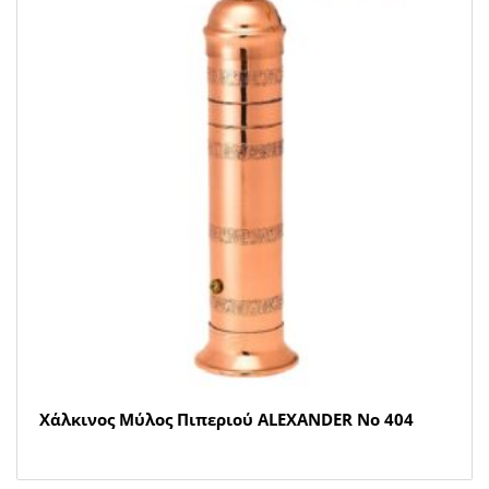
Xάλκινος Μύλος Πιπεριού ALEXANDER Νο 404