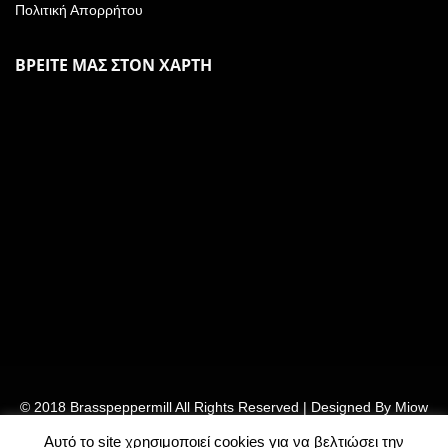
Πολιτική Απορρήτου
ΒΡΕΙΤΕ ΜΑΣ ΣΤΟΝ ΧΑΡΤΗ
© 2018 Brasspeppermill All Rights Reserved | Designed By
Miow
– Ebm Team
Αυτό το site χρησιμοποιεί cookies για να βελτιώσει την