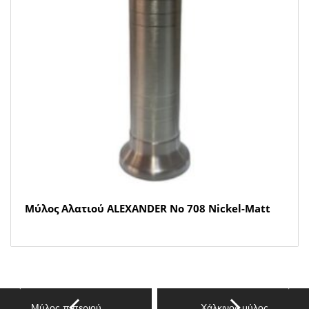
Μύλος Αλατιού ALEXANDER Νο 708 Nickel-Matt
Μύλος πιπεριού…
Χάλκινος μύλος…