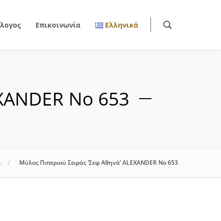
λογος
Επικοινωνία
Ελληνικά
EXANDER Νο 653
ι
Μύλος Πιπεριού Σειράς ‘Σεφ Αθηνά’ ALEXANDER Νο 653