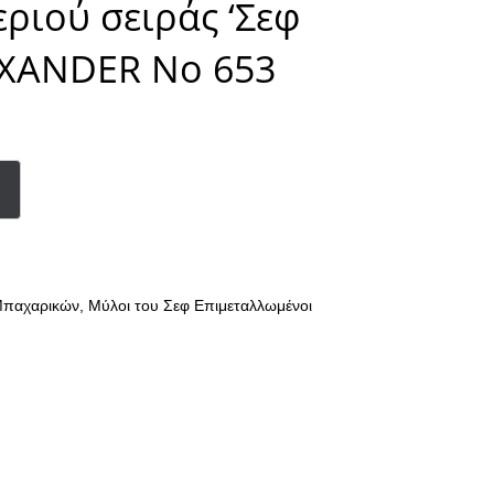
ριού σειράς ‘Σεφ
EXANDER Νο 653
Μπαχαρικών
,
Μύλοι του Σεφ Επιμεταλλωμένοι