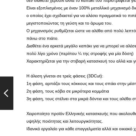
δεν διαθέτει χερούλι αλλά το καπάκι του περιστρέφεται για
Είναι εξοπλισμένος με έναν 100% μεταλλικό μηχανισμό 
ο οποίος έχει σχεδιαστεί για να αλέσει πραγματικά το πιπ
μεγιστοποιώντας τη γεύση και το άρωμα του.
Ο μηχανισμός ρυθμίζεται ώστε να αλέθει από πολύ λεπτό
πάνω στο πιάτο.
Διαθέτει ένα αρκετά μεγάλο καπάκι για να μπορεί να αλέσ
πολύ λίγο χρόνο (περίπου ¼ της στροφής για μία δόση)
Χαρακτηρίζεται για την στιβαρή κατασκευή του αλλά και γ
Η άλεση γίνεται σε τρείς φάσεις (3DCut):
1η φάση, αρπάζει τους κόκκους και τους σπάει στην μέσ
2η φάση, τους κόβει σε μικρότερα κομμάτια
3η φάση, τους στέλνει στα μικρά δόντια και τους αλέθει σ
Χειροποίητο προϊόν Ελληνικής κατασκευής που ακολουθε
υψηλής ποιότητας και λειτουργικότητας.
Ιδανικό εργαλείο για κάθε επαγγελματία αλλά και οικιακό 