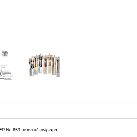
R Νο 653 με αντικέ φινίρισμα,