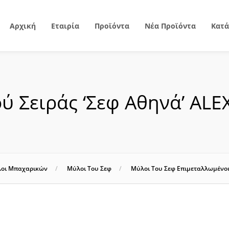
Αρχική
Εταιρία
Προϊόντα
Νέα Προϊόντα
Κατά
ύ Σειράς ‘Σεφ Αθηνά’ AL
οι Μπαχαρικών
Μύλοι Του Σεφ
Μύλοι Του Σεφ Επιμεταλλωμένο